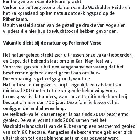
kunt u genieten van de kleurenpracht.
Verken de buitengewone planten van de Wacholder Heide en
het kalkgrasland op het natuurontdekkingspad op de
Rübenkamp.
U zult versteld staan van de gezellige drukte van vogels en
vlinders die hier hun toevluchtsoord hebben gevonden.
Vakantie dicht bij de natuur op Ferienhof Verse
Het natuurgebied strekt zich uit tussen onze vakantieboerderij
en Elspe, dat bekend staat om zijn Karl May-festival.
Voor veel gasten is het een aangename verrassing dat het
beschermde gebied direct grenst aan ons huis.
Die verbazing is geheel gegrond, want de
Natuurbeschermingswet schrijft eigenlijk een afstand van
minimaal 300 meter tot de volgende bebouwing voor.
In ons geval is dat anders, want onze traditionele boerderij
bestaat al meer dan 700 jaar. Onze familie bewerkt het
omliggende land al even lang.
De Melbeck-vallei daarentegen is pas sinds 2000 beschermd
gebied. De valei vormt sinds 2006 samen met het
Wacholderlandschaft van de Rübenkamp een beschermd gebied
van zo’n 90 hectare. Aangezien de beschermde gebieden zich
uitstrekken tot onze binnenplaats en ons bezwaar werd